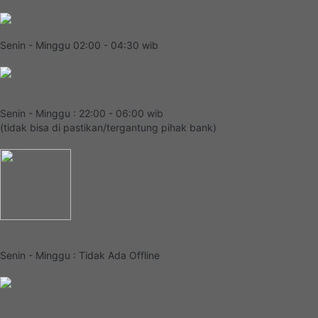
Senin - Minggu 02:00 - 04:30 wib
Senin - Minggu : 22:00 - 06:00 wib
(tidak bisa di pastikan/tergantung pihak bank)
Senin - Minggu : Tidak Ada Offline