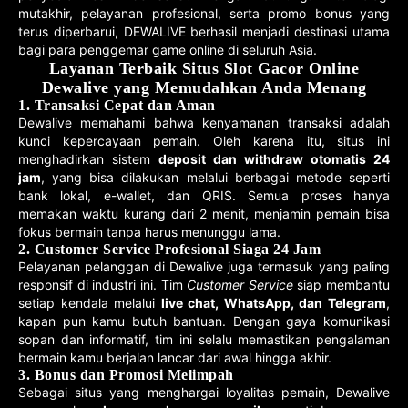
mutakhir, pelayanan profesional, serta promo bonus yang
terus diperbarui, DEWALIVE berhasil menjadi destinasi utama
bagi para penggemar game online di seluruh Asia.
Layanan Terbaik Situs Slot Gacor Online
Dewalive yang Memudahkan Anda Menang
1. Transaksi Cepat dan Aman
Dewalive memahami bahwa kenyamanan transaksi adalah
kunci kepercayaan pemain. Oleh karena itu, situs ini
menghadirkan sistem
deposit dan withdraw otomatis 24
jam
, yang bisa dilakukan melalui berbagai metode seperti
bank lokal, e-wallet, dan QRIS. Semua proses hanya
memakan waktu kurang dari 2 menit, menjamin pemain bisa
fokus bermain tanpa harus menunggu lama.
2. Customer Service Profesional Siaga 24 Jam
Pelayanan pelanggan di Dewalive juga termasuk yang paling
responsif di industri ini. Tim
Customer Service
siap membantu
setiap kendala melalui
live chat, WhatsApp, dan Telegram
,
kapan pun kamu butuh bantuan. Dengan gaya komunikasi
sopan dan informatif, tim ini selalu memastikan pengalaman
bermain kamu berjalan lancar dari awal hingga akhir.
3. Bonus dan Promosi Melimpah
Sebagai situs yang menghargai loyalitas pemain, Dewalive