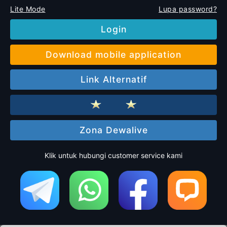
Lite Mode
Lupa password?
Login
Download mobile application
Link Alternatif
Zona Dewalive
Klik untuk hubungi customer service kami