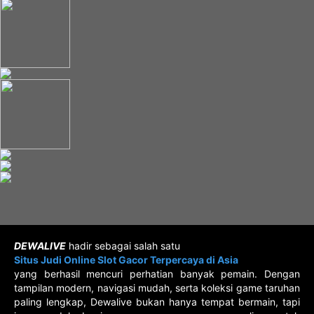
DEWALIVE
hadir sebagai salah satu
Situs Judi Online Slot Gacor Terpercaya di Asia
yang berhasil mencuri perhatian banyak pemain. Dengan
tampilan modern, navigasi mudah, serta koleksi game taruhan
paling lengkap, Dewalive bukan hanya tempat bermain, tapi