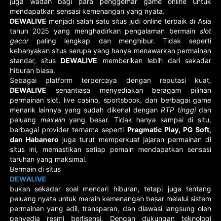
juga wadah bagi para penggemar game online untuk
mendapatkan sensasi kemenangan yang nyata.
DEWALIVE
menjadi salah satu situs judi online terbaik di Asia
tahun 2025 yang menghadirkan pengalaman bermain
slot
gacor
paling lengkap dan menghibur. Tidak seperti
kebanyakan situs serupa yang hanya menawarkan permainan
standar, situs
DEWALIVE
memberikan lebih dari sekadar
hiburan biasa.
Sebagai platform terpercaya dengan reputasi kuat,
DEWALIVE
senantiasa menyediakan beragam pilihan
permainan slot, live casino, sportsbook, dan berbagai game
menarik lainnya yang sudah dikenal dengan
RTP tinggi
dan
peluang
maxwin
yang besar. Tidak hanya sampai di situ,
berbagai provider ternama seperti
Pragmatic Play, PG Soft,
dan Habanero
juga turut memperkuat jajaran permainan di
situs ini, memastikan setiap pemain mendapatkan sensasi
taruhan yang maksimal.
Bermain di situs
DEWALIVE
bukan sekadar soal mencari hiburan, tetapi juga tentang
peluang nyata untuk meraih kemenangan besar melalui sistem
permainan yang adil, transparan, dan diawasi langsung oleh
penyedia resmi berlisensi. Dengan dukungan teknologi