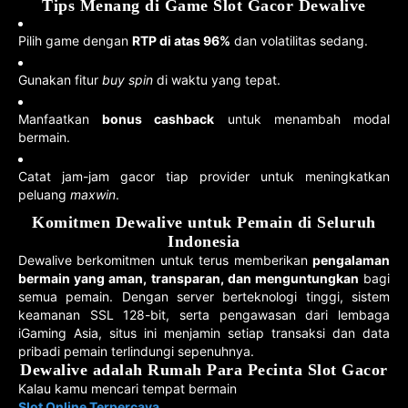
Tips Menang di Game Slot Gacor Dewalive
Pilih game dengan
RTP di atas 96%
dan volatilitas sedang.
Gunakan fitur
buy spin
di waktu yang tepat.
Manfaatkan
bonus cashback
untuk menambah modal
bermain.
Catat jam-jam gacor tiap provider untuk meningkatkan
peluang
maxwin
.
Komitmen Dewalive untuk Pemain di Seluruh
Indonesia
Dewalive berkomitmen untuk terus memberikan
pengalaman
bermain yang aman, transparan, dan menguntungkan
bagi
semua pemain. Dengan server berteknologi tinggi, sistem
keamanan SSL 128-bit, serta pengawasan dari lembaga
iGaming Asia, situs ini menjamin setiap transaksi dan data
pribadi pemain terlindungi sepenuhnya.
Dewalive adalah Rumah Para Pecinta Slot Gacor
Kalau kamu mencari tempat bermain
Slot Online Terpercaya